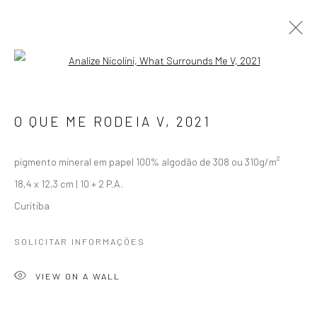
Open a larger version of the followi
DESTROÇOS DE UMA INTIMIDADE
(2020-EM ANDAMENTO)
O QUE ME RODEIA V
,
2021
pigmento mineral em papel 100% algodão de 308 ou 310g/m²
Gerenciar cookies
18,4 x 12,3 cm | 10 + 2 P.A.
COPYRIGHT © 2026 ANALIZE NICOLINI
Curitiba
SITE PRODUZIDO POR ARTLOGIC
SOLICITAR INFORMAÇÕES
VIEW ON A WALL