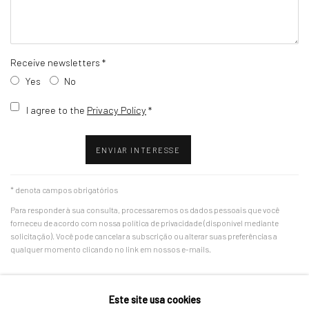
Receive newsletters *
Yes
No
Terms and conditions
I agree to the
Privacy Policy
*
ENVIAR INTERESSE
* denota campos obrigatórios
Para responder à sua consulta, processaremos os dados pessoais que você
forneceu de acordo com nossa política de privacidade (disponível mediante
solicitação). Você pode cancelar a subscrição ou alterar suas preferências a
qualquer momento clicando no link em nossos e-mails.
INSTAGRAM
JOIN THE MAILING LIST
Este site usa cookies