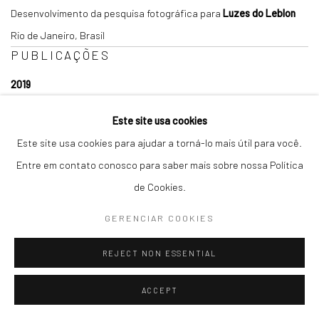
Desenvolvimento da pesquisa fotográfica para
Luzes do Leblon
Rio de Janeiro, Brasil
PUBLICAÇÕES
2019
Nicolini, Analize.
Luzes do Leblon
. Rio de Janeiro: R&P Books.
Este site usa cookies
2018
Este site usa cookies para ajudar a torná-lo mais útil para você.
Nicolini, Analize.
Solteira no Século 21 — Ode ao Amor sem dono
.
Entre em contato conosco para saber mais sobre nossa Política
Rio de Janeiro: R&P Books.
de Cookies.
PRÊMIOS
GERENCIAR COOKIES
2012
Prêmio Jabuti
— Editora Ahom Educação
REJECT NON ESSENTIAL
Sócia fundadora
2009
ACCEPT
Prêmio Jabuti
— Editora Aymará