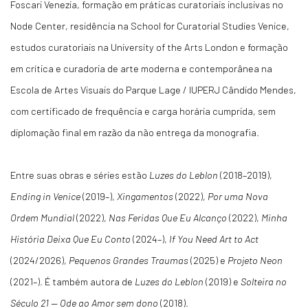
Foscari Venezia, formação em práticas curatoriais inclusivas no
Node Center, residência na School for Curatorial Studies Venice,
estudos curatoriais na University of the Arts London e formação
em crítica e curadoria de arte moderna e contemporânea na
Escola de Artes Visuais do Parque Lage / IUPERJ Cândido Mendes,
com certificado de frequência e carga horária cumprida, sem
diplomação final em razão da não entrega da monografia.
Entre suas obras e séries estão
Luzes do Leblon
(2018–2019),
Ending in Venice
(2019–),
Xingamentos
(2022),
Por uma Nova
Ordem Mundial
(2022),
Nas Feridas Que Eu Alcanço
(2022),
Minha
História Deixa Que Eu Conto
(2024–),
If You Need Art to Act
(2024/2026),
Pequenos Grandes Traumas
(2025) e
Projeto Neon
(2021–). É também autora de
Luzes do Leblon
(2019) e
Solteira no
Século 21 — Ode ao Amor sem dono
(2018).