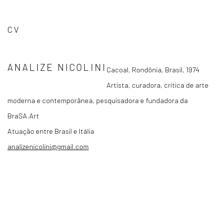
CV
ANALIZE NICOLINI
Cacoal, Rondônia, Brasil, 1974
Artista, curadora, crítica de arte
moderna e contemporânea, pesquisadora e fundadora da
BraSA.Art
Atuação entre Brasil e Itália
analizenicolini@gmail.com