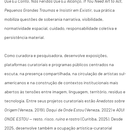
Que Eu Conto
,
Nas Feridas Que Eu Alcanço
,
If You Need Art to Act
,
Pequenos Grandes Traumas
e
Insistir em Existir
, sua prática
mobiliza questões de soberania narrativa, visibilidade,
normatividade espacial, cuidado, responsabilidade coletiva e
persistência material.
Como curadora e pesquisadora, desenvolve exposições,
plataformas curatoriais e programas públicos centrados na
escuta, na presença compartilhada, na circulação de artistas sul-
americanos e na construção de contextos institucionais mais
abertos às tensões entre imagem, linguagem, território, resíduo e
tecnologia. Entre seus projetos curatoriais estão
Anedotas sobre
Origem
(Veneza, 2019),
Daqui de Onde Estou
(Veneza, 2022) e
AQUI
ONDE ESTOU — resto, risco, ruína e rastro
(Curitiba, 2025). Desde
2025, desenvolve também a ocupação artística-curatorial